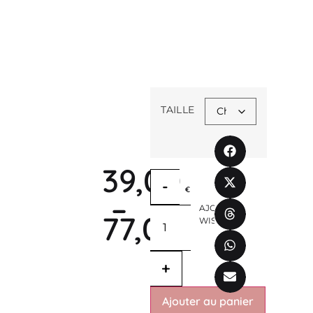
TAILLE
39,00
-
€
–
AJOUT.
77,00
WISHLIST
€
+
Ajouter au panier