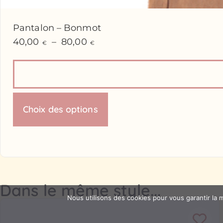
Pantalon – Bonmot
40,00
–
80,00
€
€
Choix des options
Dans le même style...
Nous utilisons des cookies pour vous garantir la m