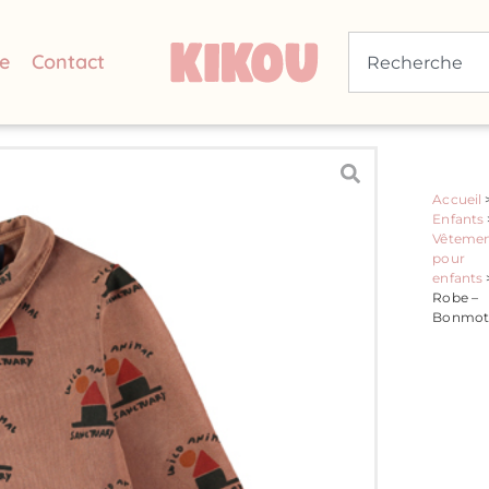
e
Contact
Accueil
Enfants
Vêtemen
pour
enfants
Robe –
Bonmot